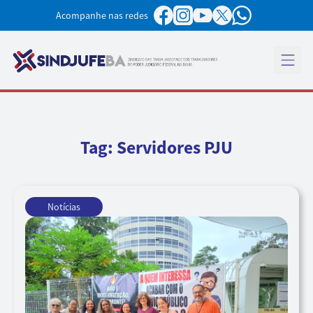
Pular para o conteúdo
Acompanhe nas redes
Abrir 
Tag:
Servidores PJU
Notícias