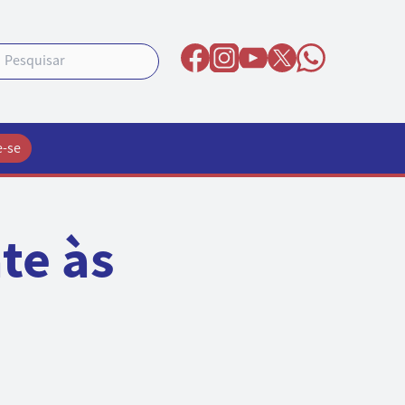
e-se
te às