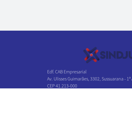
Edf. CAB Empresarial
Av. Ulisses Guimarães, 3302, Sussuarana - 1ª
CEP 41.213-000
Salvador - BA
Tel/Fax:
(71) 3241-1131
|
(71) 3241-2027
(71) 3326-0383
|
(71) 3326-0174