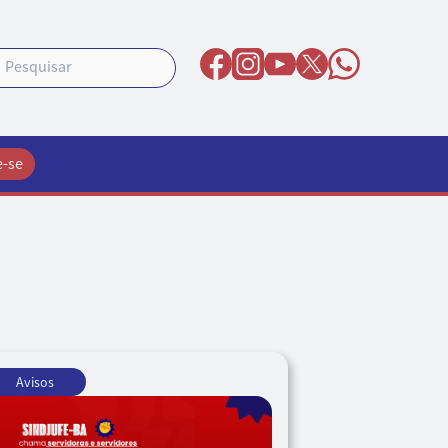
e-se
Avisos