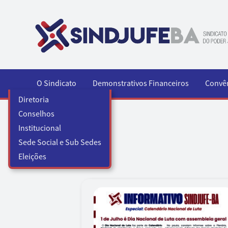
Pular para o conteúdo
O Sindicato
Demonstrativos Financeiros
Convê
Diretoria
Conselhos
Institucional
Sede Social e Sub Sedes
Eleições