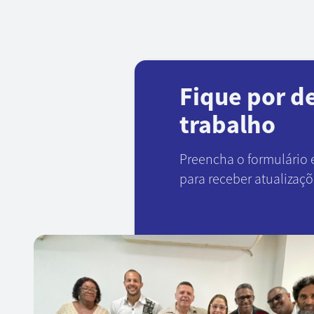
Fique por d
trabalho
Preencha o formulário 
para receber atualizaç