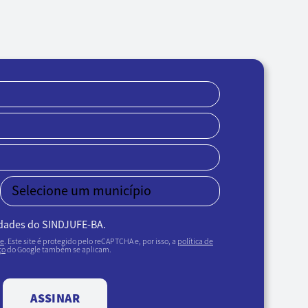
idades do SINDJUFE-BA.
de
. Este site é protegido pelo reCAPTCHA e, por isso, a
política de
ço
do Google também se aplicam.
ASSINAR