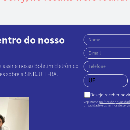
entro do nosso
e assine nosso Boletim Eletrônico
ões sobre a SINDJUFE-BA.
Desejo receber nov
Veja nossa
política de privacida
privacidade
e os
termos de servi