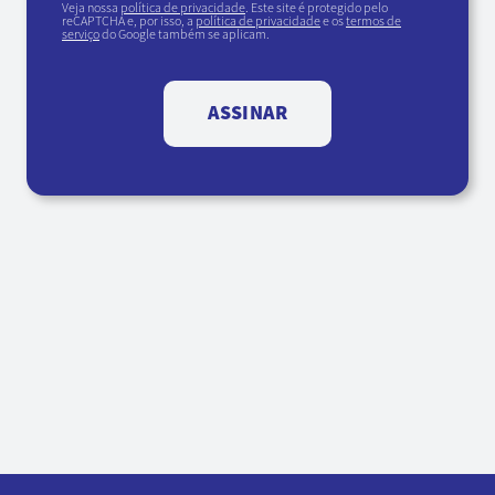
Veja nossa
política de privacidade
. Este site é protegido pelo
reCAPTCHA e, por isso, a
política de privacidade
e os
termos de
serviço
do Google também se aplicam.
ASSINAR