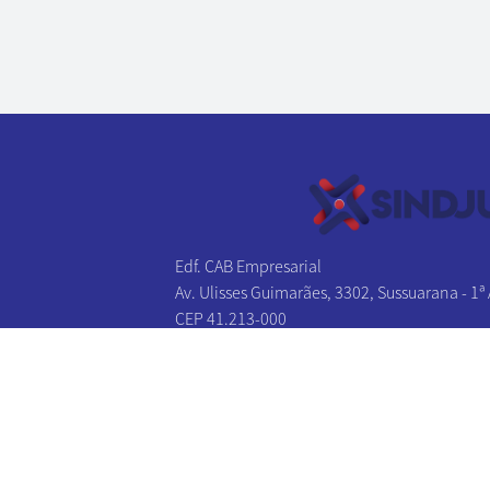
Edf. CAB Empresarial
Av. Ulisses Guimarães, 3302, Sussuarana - 1ª
CEP 41.213-000
Salvador - BA
Tel/Fax:
(71) 3241-1131
|
(71) 3241-2027
(71) 3326-0383
|
(71) 3326-0174