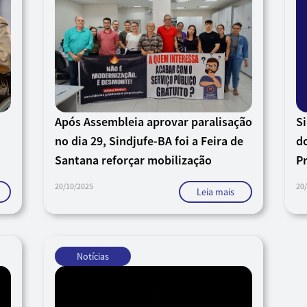
Após Assembleia aprovar paralisação
S
no dia 29, Sindjufe-BA foi a Feira de
d
Santana reforçar mobilização
Pr
20/10/2025
20
Leia mais
Notícias