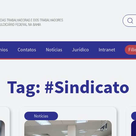
nios
Contatos
Notícias
Jurídico
Intranet
Fili
Tag:
#Sindicato
Notícias