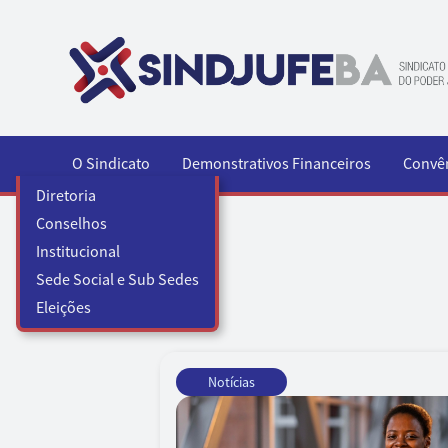
Pular para o conteúdo
O Sindicato
Demonstrativos Financeiros
Convê
Diretoria
Conselhos
Institucional
Sede Social e Sub Sedes
Eleições
Notícias