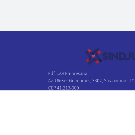
Edf. CAB Empresarial
Av. Ulisses Guimarães, 3302, Sussuarana - 1ª
CEP 41.213-000
Salvador - BA
Tel/Fax:
(71) 3241-1131
|
(71) 3241-2027
(71) 3326-0383
|
(71) 3326-0174