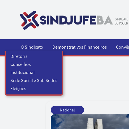
Pular para o conteúdo
O Sindicato
Demonstrativos Financeiros
Convê
Diretoria
Conselhos
Institucional
Sede Social e Sub Sedes
Eleições
Nacional