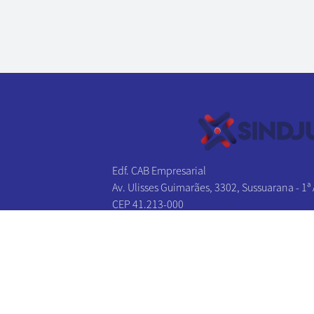
Edf. CAB Empresarial
Av. Ulisses Guimarães, 3302, Sussuarana - 1ª
CEP 41.213-000
Salvador - BA
Tel/Fax:
(71) 3241-1131
|
(71) 3241-2027
(71) 3326-0383
|
(71) 3326-0174