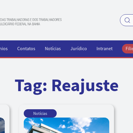
nios
Contatos
Notícias
Jurídico
Intranet
Fili
Tag:
Reajuste
Notícias