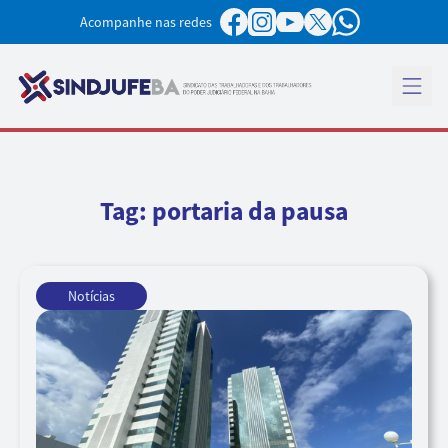
Pular para o conteúdo
Acompanhe nas redes
Abrir 
Tag:
portaria da pausa
Notícias