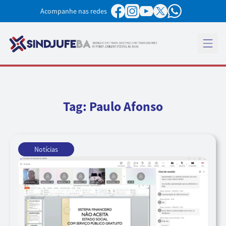
Pular para o conteúdo
Acompanhe nas redes
Abrir 
Tag:
Paulo Afonso
Notícias