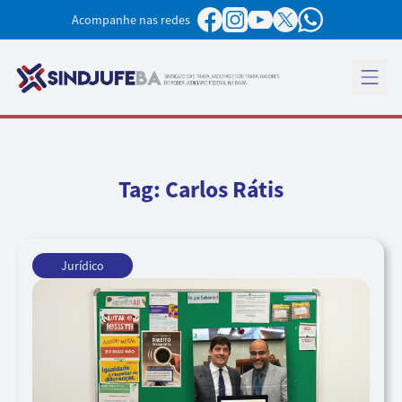
Pular para o conteúdo
Acompanhe nas redes
Abrir 
Tag:
Carlos Rátis
Jurídico