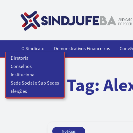
Pular para o conteúdo
O Sindicato
Demonstrativos Financeiros
Convê
Diretoria
Conselhos
Institucional
Tag:
Ale
Sede Social e Sub Sedes
Eleições
Notícias