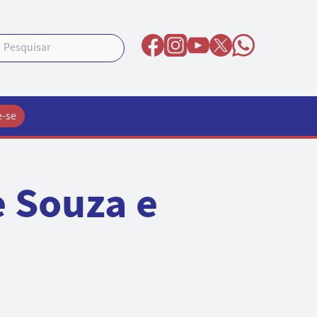
e-se
e Souza e