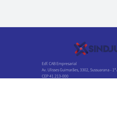
Edf. CAB Empresarial
Av. Ulisses Guimarães, 3302, Sussuarana - 1ª
CEP 41.213-000
Salvador - BA
Tel/Fax:
(71) 3241-1131
|
(71) 3241-2027
(71) 3326-0383
|
(71) 3326-0174