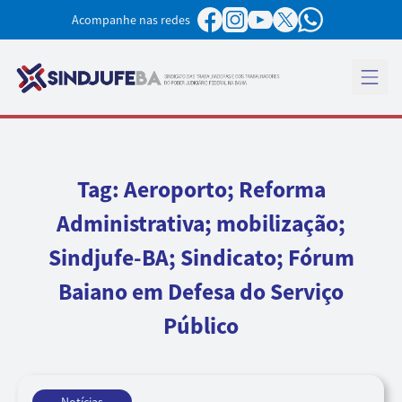
Pular para o conteúdo
Acompanhe nas redes
Abrir 
Tag:
Aeroporto; Reforma
Administrativa; mobilização;
Sindjufe-BA; Sindicato; Fórum
Baiano em Defesa do Serviço
Público