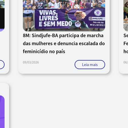
8M: Sindjufe-BA participa de marcha
Se
das mulheres e denuncia escalada do
F
feminicídio no país
h
09/03/2026
06
Leia mais