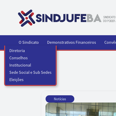
Pular para o conteúdo
O Sindicato
Demonstrativos Financeiros
Convê
Diretoria
Conselhos
Institucional
Sede Social e Sub Sedes
Eleições
Notícias