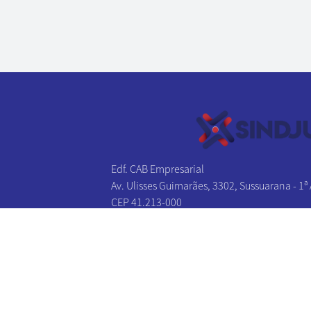
Edf. CAB Empresarial
Av. Ulisses Guimarães, 3302, Sussuarana - 1ª
CEP 41.213-000
Salvador - BA
Tel/Fax:
(71) 3241-1131
|
(71) 3241-2027
(71) 3326-0383
|
(71) 3326-0174