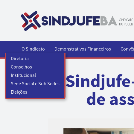
Pular para o conteúdo
O Sindicato
Demonstrativos Financeiros
Convê
Diretoria
Conselhos
Sindjufe
Institucional
Sede Social e Sub Sedes
de ass
Eleições