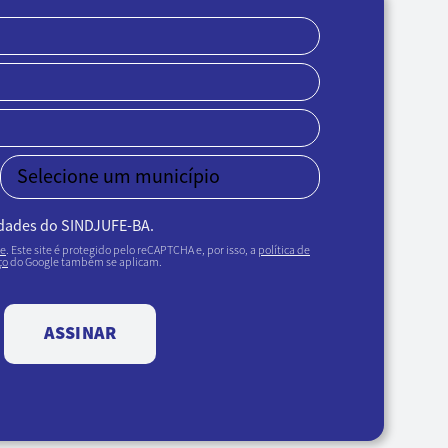
idades do SINDJUFE-BA.
de
. Este site é protegido pelo reCAPTCHA e, por isso, a
política de
ço
do Google também se aplicam.
ASSINAR