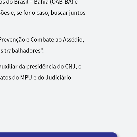
s do Brasil – Bahia (OAB-BA) e
es e, se for o caso, buscar juntos
 Prevenção e Combate ao Assédio,
s trabalhadores”.
xiliar da presidência do CNJ, o
catos do MPU e do Judiciário