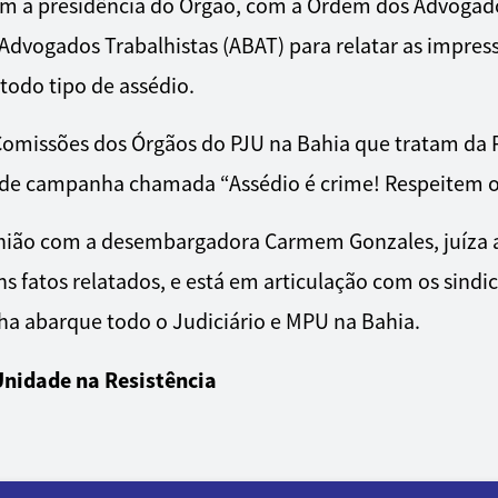
om a presidência do Órgão, com a Ordem dos Advogado
dvogados Trabalhistas (ABAT) para relatar as impressõ
todo tipo de assédio.
 Comissões dos Órgãos do PJU na Bahia que tratam da
nde campanha chamada “Assédio é crime! Respeitem o
união com a desembargadora Carmem Gonzales, juíza au
s fatos relatados, e está em articulação com os sindi
a abarque todo o Judiciário e MPU na Bahia.
Unidade na Resistência