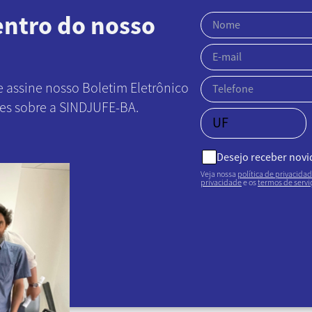
entro do nosso
e assine nosso Boletim Eletrônico
ões sobre a SINDJUFE-BA.
Desejo receber nov
Veja nossa
política de privacida
privacidade
e os
termos de servi