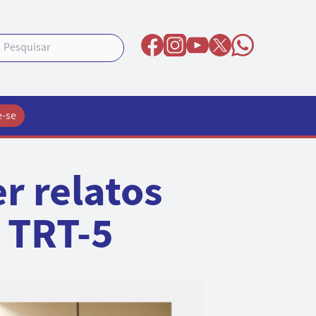
e-se
r relatos
o TRT-5