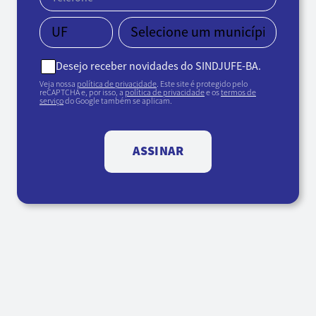
Desejo receber novidades do SINDJUFE-BA.
Veja nossa
política de privacidade
. Este site é protegido pelo
reCAPTCHA e, por isso, a
política de privacidade
e os
termos de
serviço
do Google também se aplicam.
ASSINAR