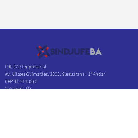
Edf. CAB Empresarial
Av. Ulisses Guimarães, 3302, Sussuarana - 1ª Andar
CEP 41.213-000
Salvador - BA
Tel/Fax:
(71) 3241-1131
|
(71) 3241-2027
(71) 3326-0383
|
(71) 3326-0174