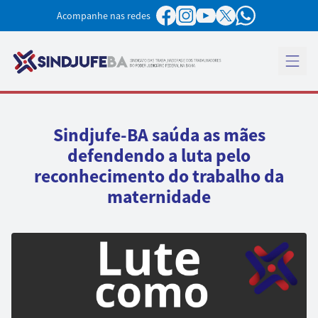
Pular para o conteúdo
Acompanhe nas redes
Abrir 
Sindjufe-BA saúda as mães
defendendo a luta pelo
reconhecimento do trabalho da
maternidade