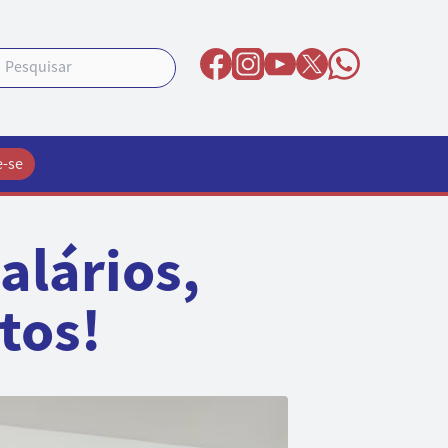
e-se
alários,
itos!