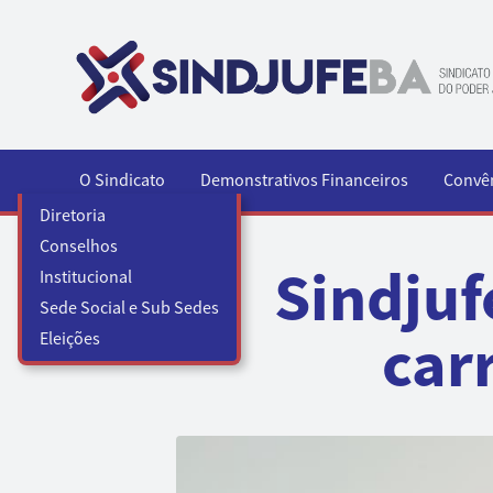
Pular para o conteúdo
O Sindicato
Demonstrativos Financeiros
Convê
Diretoria
Conselhos
Sindjuf
Institucional
Sede Social e Sub Sedes
carr
Eleições