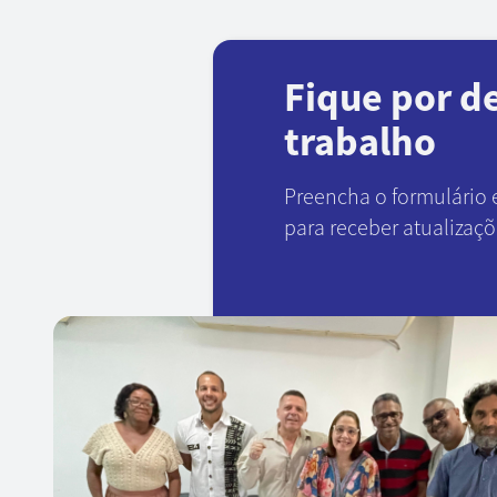
Fique por d
trabalho
Preencha o formulário 
para receber atualizaç