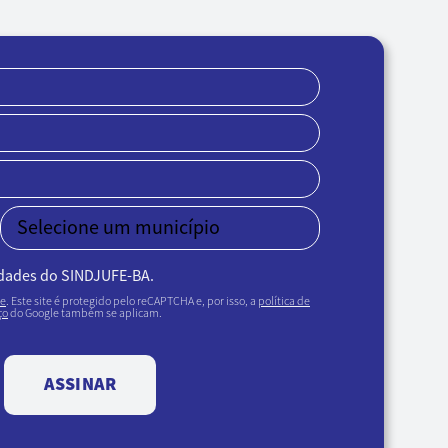
idades do SINDJUFE-BA.
de
. Este site é protegido pelo reCAPTCHA e, por isso, a
política de
ço
do Google também se aplicam.
ASSINAR