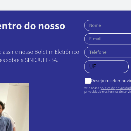
entro do nosso
e assine nosso Boletim Eletrônico
ões sobre a SINDJUFE-BA.
Desejo receber nov
Veja nossa
política de privacida
privacidade
e os
termos de servi