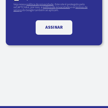
Veja nossa
política de privacidade
. Este site é protegido pelo
reCAPTCHA e, por isso, a
política de privacidade
e os
termos de
serviço
do Google também se aplicam.
ASSINAR