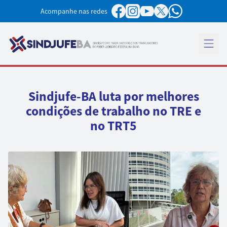
Pular para o conteúdo
Acompanhe nas redes
Abrir 
Sindjufe-BA luta por melhores
condições de trabalho no TRE e
no TRT5