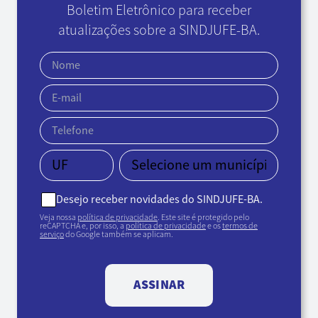
Boletim Eletrônico
para receber
atualizações sobre a SINDJUFE-BA.
Desejo receber novidades do SINDJUFE-BA.
Veja nossa
política de privacidade
. Este site é protegido pelo
reCAPTCHA e, por isso, a
política de privacidade
e os
termos de
serviço
do Google também se aplicam.
ASSINAR