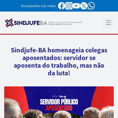
Pular para o conteúdo
Acompanhe nas redes
Abrir 
Sindjufe-BA homenageia colegas
aposentados: servidor se
aposenta do trabalho, mas não
da luta!