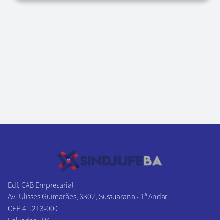
Edf. CAB Empresarial
Av. Ulisses Guimarães, 3302, Sussuarana - 1ª Andar
CEP 41.213-000