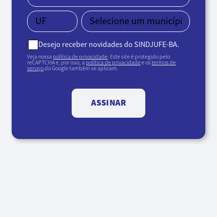
Desejo receber novidades do SINDJUFE-BA.
Veja nossa
política de privacidade
. Este site é protegido pelo
reCAPTCHA e, por isso, a
política de privacidade
e os
termos de
serviço
do Google também se aplicam.
ASSINAR