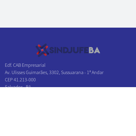
Edf. CAB Empresarial
Av. Ulisses Guimarães, 3302, Sussuarana - 1ª Andar
CEP 41.213-000
Salvador - BA
Tel/Fax:
(71) 3241-1131
|
(71) 3241-2027
(71) 3326-0383
|
(71) 3326-0174