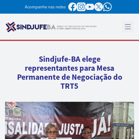
Pular para o conteúdo
Acompanhe nas redes
Abrir 
Sindjufe-BA elege
representantes para Mesa
Permanente de Negociação do
TRT5