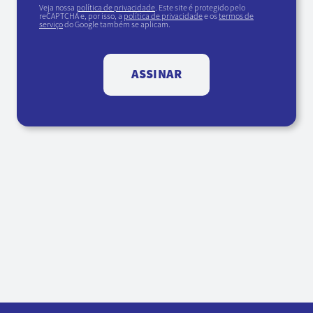
Veja nossa
política de privacidade
. Este site é protegido pelo
reCAPTCHA e, por isso, a
política de privacidade
e os
termos de
serviço
do Google também se aplicam.
ASSINAR