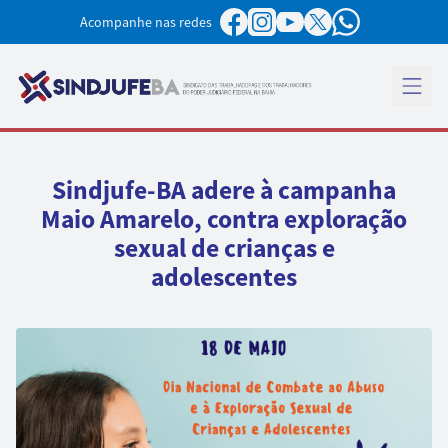
Pular para o conteúdo
Acompanhe nas redes
Abrir 
Sindjufe-BA adere à campanha
Maio Amarelo, contra exploração
sexual de crianças e
adolescentes