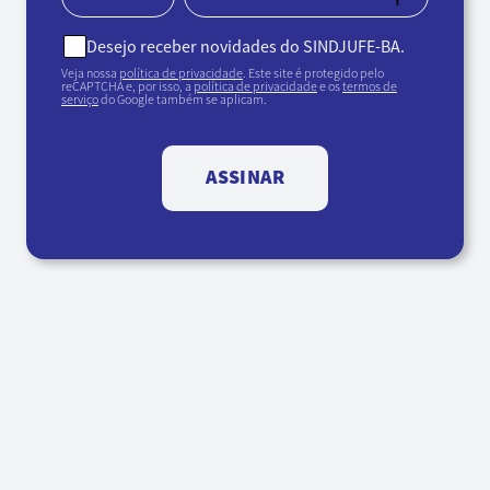
Desejo receber novidades do SINDJUFE-BA.
Veja nossa
política de privacidade
. Este site é protegido pelo
reCAPTCHA e, por isso, a
política de privacidade
e os
termos de
serviço
do Google também se aplicam.
ASSINAR