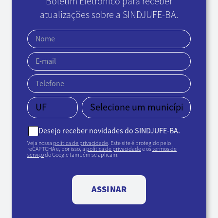
Boletim Eletrônico
para receber
atualizações sobre a SINDJUFE-BA.
Desejo receber novidades do SINDJUFE-BA.
Veja nossa
política de privacidade
. Este site é protegido pelo
reCAPTCHA e, por isso, a
política de privacidade
e os
termos de
serviço
do Google também se aplicam.
ASSINAR