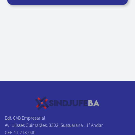
Edf. CAB Empresarial
Av. Ulisses Guimarães, 3302, Sussuarana - 1ª Andar
CEP 41.213-000