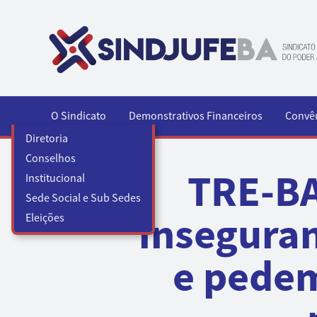
Pular para o conteúdo
O Sindicato
Demonstrativos Financeiros
Convê
Diretoria
Conselhos
TRE-BA
Institucional
Sede Social e Sub Sedes
inseguran
Eleições
e pedem