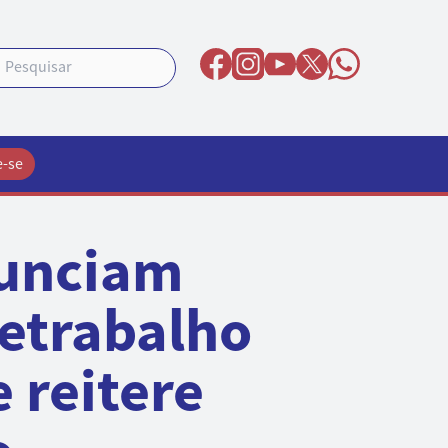
e-se
nunciam
letrabalho
 reitere