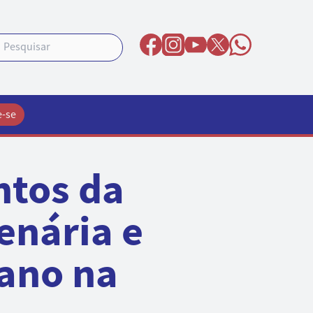
e-se
ntos da
enária e
ano na