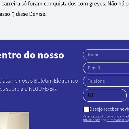
 carreira só foram conquistados com greves. Não há ou
sso!”, disse Denise.
entro do nosso
e assine nosso Boletim Eletrônico
ões sobre a SINDJUFE-BA.
Desejo receber nov
Veja nossa
política de privacida
privacidade
e os
termos de servi