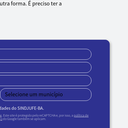
tra forma. É preciso ter a
idades do SINDJUFE-BA.
de
. Este site é protegido pelo reCAPTCHA e, por isso, a
política de
ço
do Google também se aplicam.