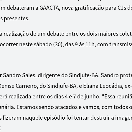
ém debateram a GAACTA, nova gratificação para CJs do
s presentes.
a realização de um debate entre os dois maiores cole
a ocorrer neste sábado (30), das 9 às 11h, com transm
 Sandro Sales, dirigente do Sindjufe-BA. Sandro prote
enise Carneiro, do Sindjufe-BA, e Eliana Leocádia, ex
erá realizada entre os dias 4 e 7 de junho. “Essa reuni
enária. Estamos sendo atacados e vamos, com todos 
s fizeram naquele episódio foi tentar destruir a imag
.