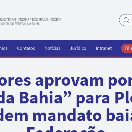
nios
Contatos
Notícias
Jurídico
Intranet
Fili
ores aprovam po
da Bahia” para Pl
dem mandato bai