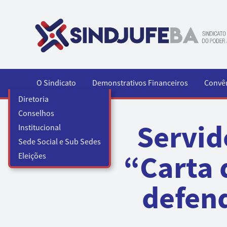
Pular para o conteúdo
O Sindicato
Demonstrativos Financeiros
Convê
Diretoria
Conselhos
Servid
Institucional
Sede Social e Sub Sedes
“Carta 
Eleições
defen