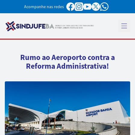
Pular para o conteúdo
Acompanhe nas redes
Abrir 
Rumo ao Aeroporto contra a
Reforma Administrativa!