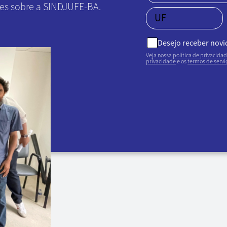
ões sobre a SINDJUFE-BA.
Desejo receber nov
Veja nossa
política de privacida
privacidade
e os
termos de servi