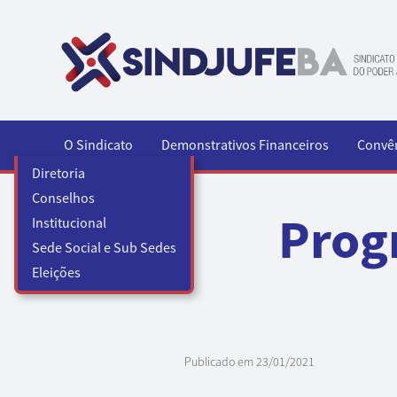
Pular para o conteúdo
O Sindicato
Demonstrativos Financeiros
Convê
Diretoria
Conselhos
Prog
Institucional
Sede Social e Sub Sedes
Eleições
Publicado em
23/01/2021