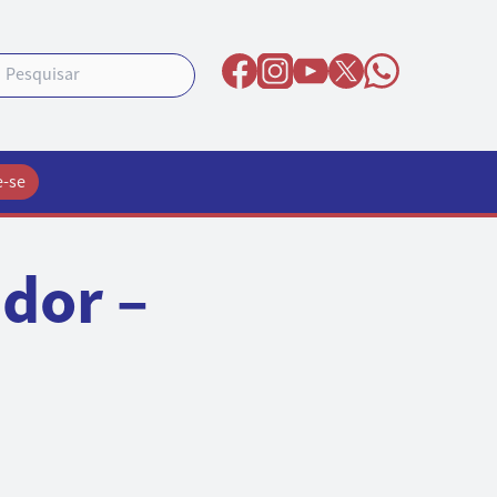
e-se
dor –