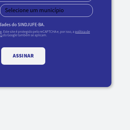
idades do SINDJUFE-BA.
de
. Este site é protegido pelo reCAPTCHA e, por isso, a
política de
ço
do Google também se aplicam.
ASSINAR