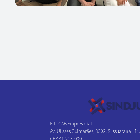
Edf. CAB Empresarial
Av. Ulisses Guimarães, 3302, Sussuarana - 1ª
CEP 41.213-000