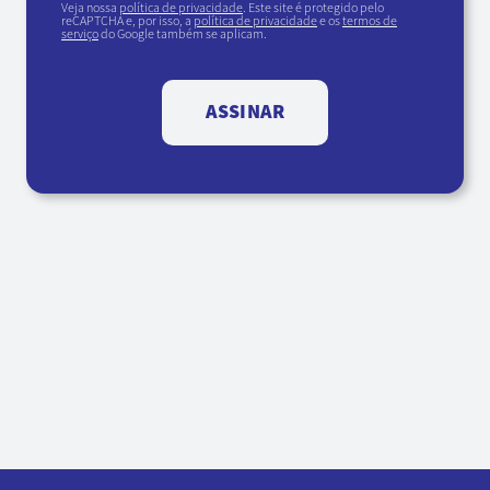
Veja nossa
política de privacidade
. Este site é protegido pelo
reCAPTCHA e, por isso, a
política de privacidade
e os
termos de
serviço
do Google também se aplicam.
ASSINAR