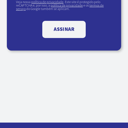
Veja nossa
política de privacidade
. Este site é protegido pelo
reCAPTCHA e, por isso, a
política de privacidade
e os
termos de
serviço
do Google também se aplicam.
ASSINAR