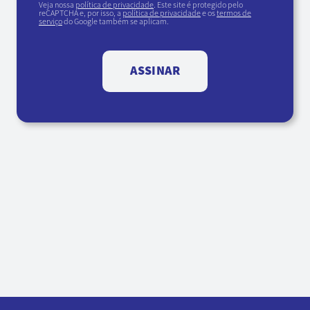
Veja nossa
política de privacidade
. Este site é protegido pelo
reCAPTCHA e, por isso, a
política de privacidade
e os
termos de
serviço
do Google também se aplicam.
ASSINAR