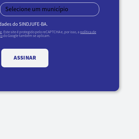
idades do SINDJUFE-BA.
de
. Este site é protegido pelo reCAPTCHA e, por isso, a
política de
ço
do Google também se aplicam.
ASSINAR