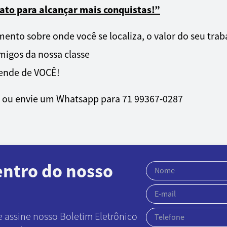
icato para alcançar mais conquistas!”
dimento sobre onde você se localiza, o valor do seu tr
migos da nossa classe
pende de VOCÊ!
e ou envie um Whatsapp para 71 99367-0287
entro do nosso
e assine nosso Boletim Eletrônico