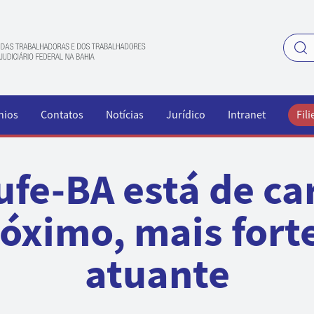
nios
Contatos
Notícias
Jurídico
Intranet
Fili
ufe-BA está de ca
óximo, mais fort
atuante