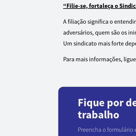
“Filie-se, fortaleça o Sind
A filiação significa o enten
adversários, quem são os ini
Um sindicato mais forte de
Para mais informações, ligu
Fique por d
trabalho
Preencha o formulário 