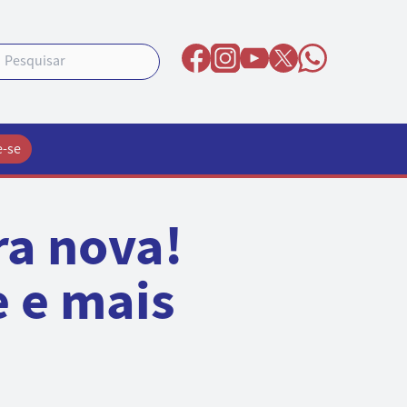
e-se
ra nova!
e e mais