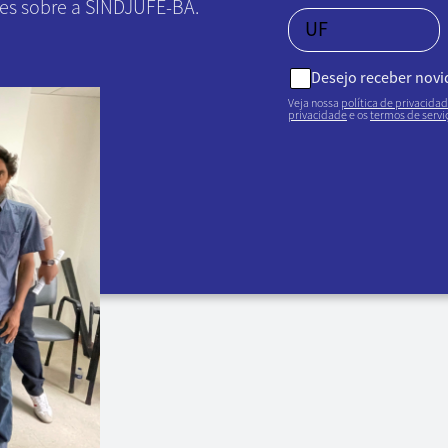
ões sobre a SINDJUFE-BA.
Desejo receber nov
Veja nossa
política de privacida
privacidade
e os
termos de servi