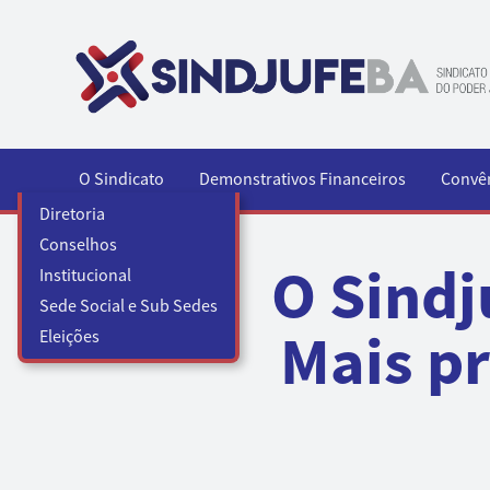
Pular para o conteúdo
O Sindicato
Demonstrativos Financeiros
Convê
Diretoria
Conselhos
O Sindj
Institucional
Sede Social e Sub Sedes
Mais pr
Eleições