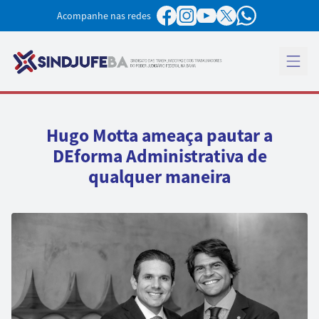
Pular para o conteúdo
Acompanhe nas redes
Abrir 
Hugo Motta ameaça pautar a
DEforma Administrativa de
qualquer maneira