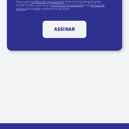
Veja nossa
política de privacidade
. Este site é protegido pelo
reCAPTCHA e, por isso, a
política de privacidade
e os
termos de
serviço
do Google também se aplicam.
ASSINAR