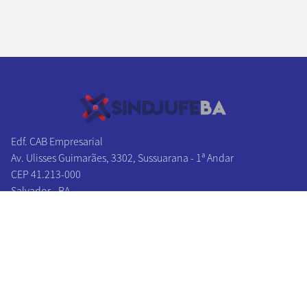
Edf. CAB Empresarial
Av. Ulisses Guimarães, 3302, Sussuarana - 1ª Andar
CEP 41.213-000
Salvador - BA
Tel/Fax:
(71) 3241-1131
|
(71) 3241-2027
(71) 3326-0383
|
(71) 3326-0174