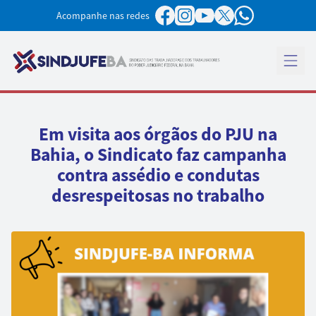
Pular para o conteúdo
Acompanhe nas redes
Abrir 
Em visita aos órgãos do PJU na
Bahia, o Sindicato faz campanha
contra assédio e condutas
desrespeitosas no trabalho