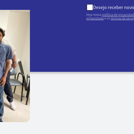
Desejo receber nov
Veja nossa
política de privacida
privacidade
e os
termos de servi