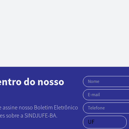
entro do nosso
e assine nosso Boletim Eletrônico
ões sobre a SINDJUFE-BA.