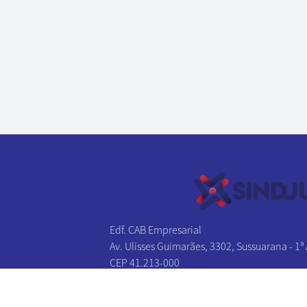
Edf. CAB Empresarial
Av. Ulisses Guimarães, 3302, Sussuarana - 1ª
CEP 41.213-000
Salvador - BA