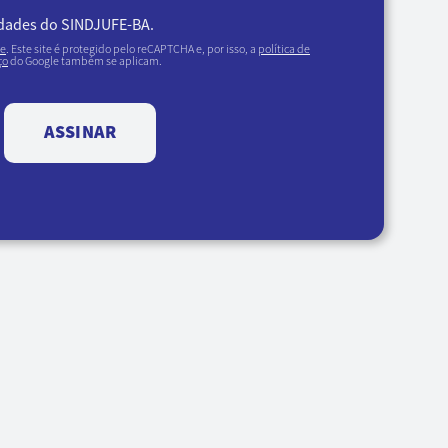
idades do SINDJUFE-BA.
de
. Este site é protegido pelo reCAPTCHA e, por isso, a
política de
ço
do Google também se aplicam.
ASSINAR