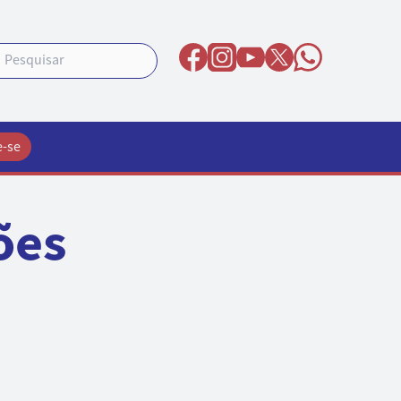
e-se
ões