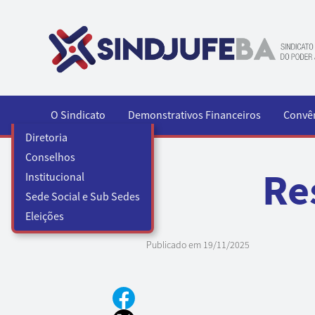
Pular para o conteúdo
O Sindicato
Demonstrativos Financeiros
Convê
Diretoria
Conselhos
Re
Institucional
Sede Social e Sub Sedes
Eleições
Publicado em
19/11/2025