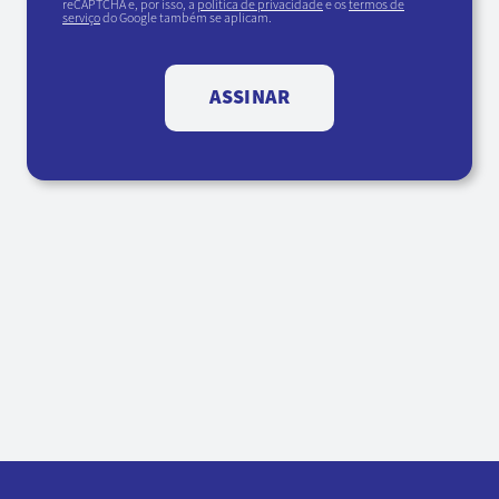
reCAPTCHA e, por isso, a
política de privacidade
e os
termos de
serviço
do Google também se aplicam.
ASSINAR