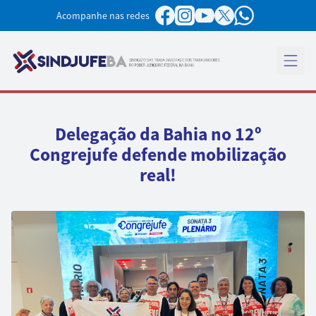
Pular para o conteúdo
Acompanhe nas redes
Abrir 
Delegação da Bahia no 12º
Congrejufe defende mobilização
real!