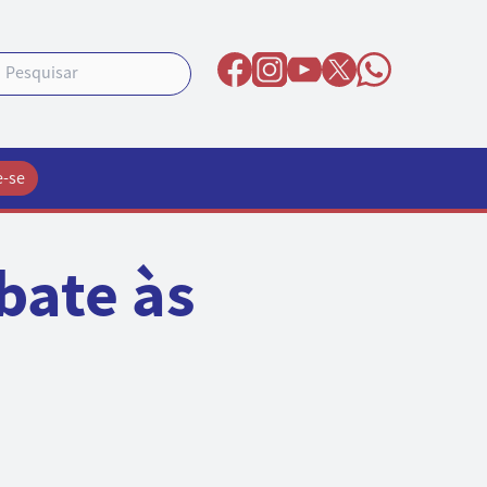
e-se
bate às