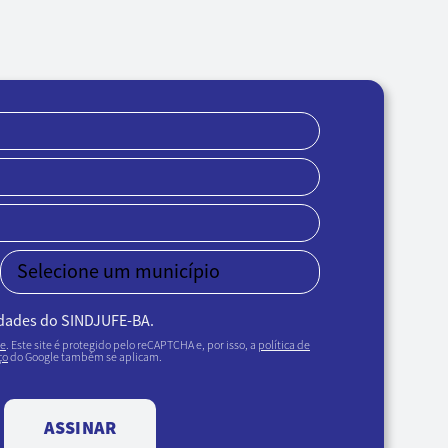
idades do SINDJUFE-BA.
de
. Este site é protegido pelo reCAPTCHA e, por isso, a
política de
ço
do Google também se aplicam.
ASSINAR