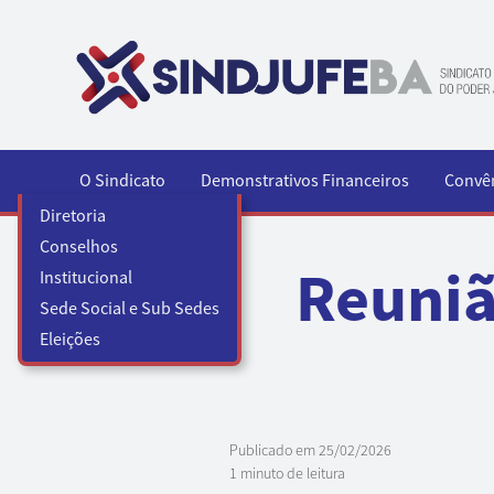
Pular para o conteúdo
O Sindicato
Demonstrativos Financeiros
Convê
Diretoria
Conselhos
Reuniã
Institucional
Sede Social e Sub Sedes
Eleições
Publicado em
25/02/2026
1 minuto de leitura