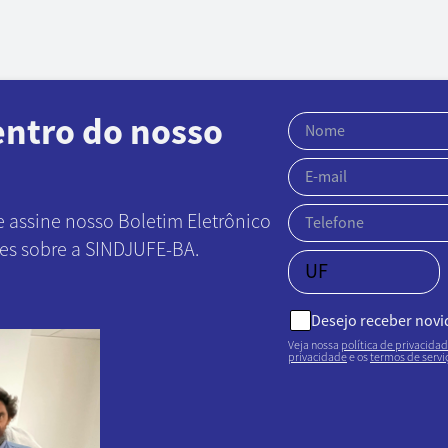
entro do nosso
e assine nosso Boletim Eletrônico
ões sobre a SINDJUFE-BA.
Desejo receber nov
Veja nossa
política de privacida
privacidade
e os
termos de servi