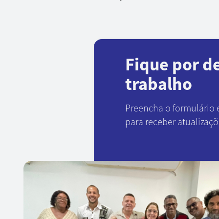
Fique por d
trabalho
Preencha o formulário 
para receber atualizaç