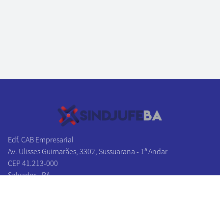
Edf. CAB Empresarial
Av. Ulisses Guimarães, 3302, Sussuarana - 1ª Andar
CEP 41.213-000
Salvador - BA
Tel/Fax:
(71) 3241-1131
|
(71) 3241-2027
(71) 3326-0383
|
(71) 3326-0174