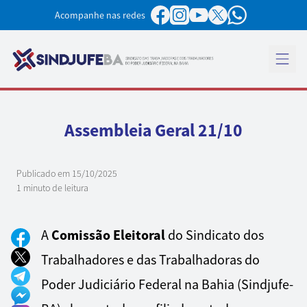
Pular para o conteúdo
Acompanhe nas redes
Abrir 
Assembleia Geral 21/10
Publicado em
15/10/2025
1 minuto de leitura
Comissão Eleitoral
A
do Sindicato dos
Trabalhadores e das Trabalhadoras do
Poder Judiciário Federal na Bahia (Sindjufe-