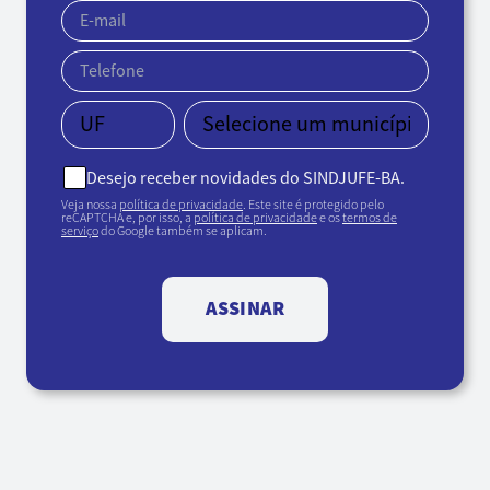
Desejo receber novidades do SINDJUFE-BA.
Veja nossa
política de privacidade
. Este site é protegido pelo
reCAPTCHA e, por isso, a
política de privacidade
e os
termos de
serviço
do Google também se aplicam.
ASSINAR