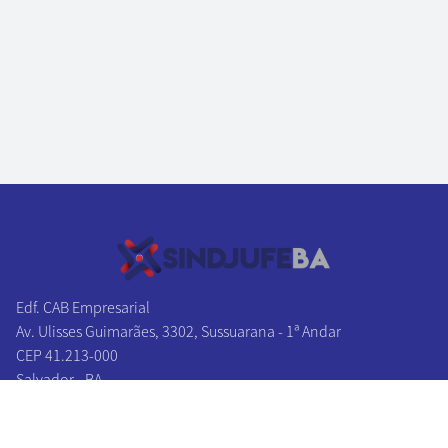
Edf. CAB Empresarial
Av. Ulisses Guimarães, 3302, Sussuarana - 1ª Andar
CEP 41.213-000
Salvador - BA
Tel/Fax:
(71) 3241-1131
|
(71) 3241-2027