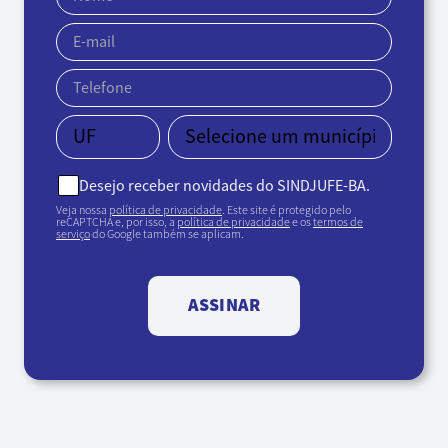
Desejo receber novidades do SINDJUFE-BA.
Veja nossa
política de privacidade
. Este site é protegido pelo
reCAPTCHA e, por isso, a
política de privacidade
e os
termos de
serviço
do Google também se aplicam.
ASSINAR