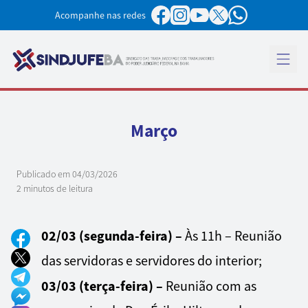
Pular para o conteúdo
Acompanhe nas redes
Abrir 
Março
Publicado em
04/03/2026
2 minutos de leitura
02/03 (segunda-feira) –
Às 11h – Reunião
das servidoras e servidores do interior;
03/03 (terça-feira) –
Reunião com as