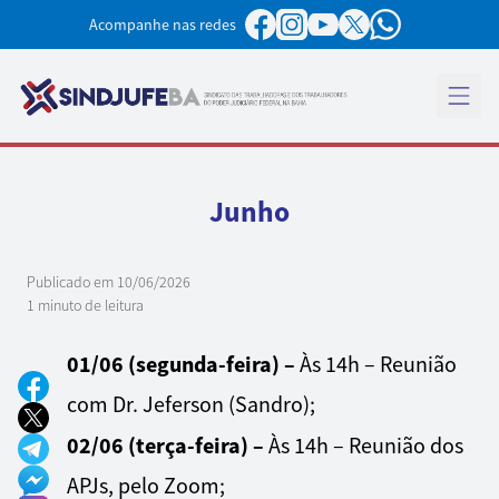
Pular para o conteúdo
Acompanhe nas redes
Abrir 
Junho
Publicado em
10/06/2026
1 minuto de leitura
01/06 (segunda-feira) –
Às 14h – Reunião
com Dr. Jeferson (Sandro);
02/06 (terça-feira) –
Às 14h – Reunião dos
APJs, pelo Zoom;