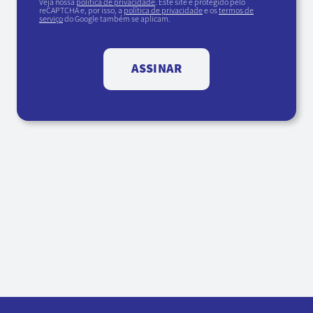
Veja nossa
política de privacidade
. Este site é protegido pelo
reCAPTCHA e, por isso, a
política de privacidade
e os
termos de
serviço
do Google também se aplicam.
ASSINAR