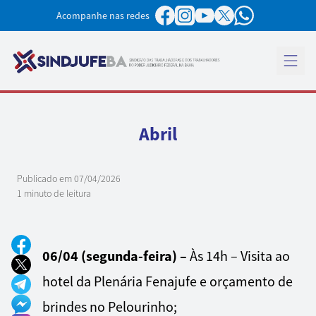
Pular para o conteúdo
Acompanhe nas redes
Abrir 
Abril
Publicado em
07/04/2026
1 minuto de leitura
06/04 (segunda-feira) –
Às 14h – Visita ao
hotel da Plenária Fenajufe e orçamento de
brindes no Pelourinho;