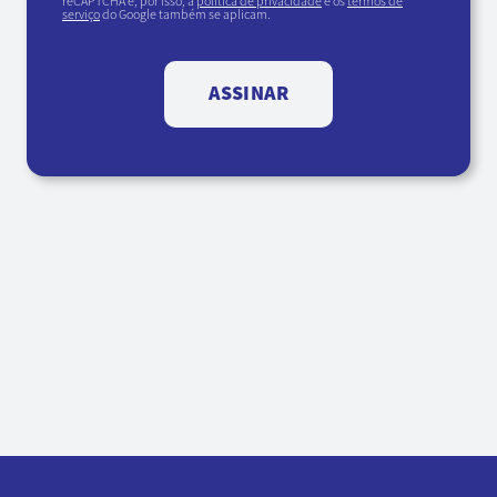
reCAPTCHA e, por isso, a
política de privacidade
e os
termos de
serviço
do Google também se aplicam.
ASSINAR